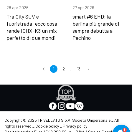
28 apr 2026
27 apr 2026
Tra City SUV e
smart #6 EHD: la
fuoristrada: ecco cosa
berlina più grande di
rende ICHX-K3 un mix
sempre debutta a
perfetto di due mondi
Pechino
1
2
...
13
Apre
in
nuova
facebook
instagram
youtube
wikipedia
scheda
-
-
-
-
Apre
Apre
Apre
Apre
Copyright © 2026 TRIVELLATO S.p.A. Societá Unipersonale _ All
in
in
in
in
rights reserved _
Cookie policy
_
Privacy policy
nuova
nuova
nuova
nuova
1
Capitale sociale Euro 1.548.000,00 i.v. _ P.IVA / Codice Fiscale /