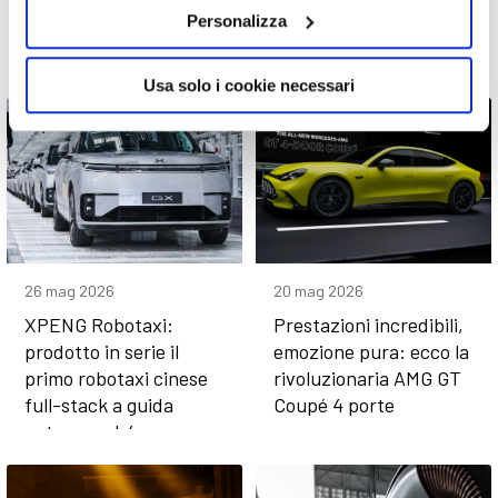
PRENDE VITA
sono ancora più evoluti
Personalizza
Usa solo i cookie necessari
26 mag 2026
20 mag 2026
XPENG Robotaxi:
Prestazioni incredibili,
prodotto in serie il
emozione pura: ecco la
primo robotaxi cinese
rivoluzionaria AMG GT
full-stack a guida
Coupé 4 porte
autonoma L4