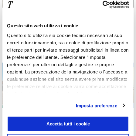
09 lug 2026
07 lug 2026
Mercedes-AMG CLA 45
Nuova Classe C 2026:
Questo sito web utilizza i cookie
4Matic+ elettrica: la
le 4 caratteristiche per
Questo sito utilizza sia cookie tecnici necessari al suo
Driving Performance
cui la nuova Mercedes
corretto funzionamento, sia cookie di profilazione propri o
cambia era
elettrica rivoluziona il
di terze parti per inviare messaggi pubblicitari in linea con
segmento
le preferenze dell'utente. Selezionare “Imposta
preferenze” per ulteriori dettagli e gestire le proprie
opzioni. La prosecuzione della navigazione o l’accesso a
qualunque sezione del sito senza avere prima modificato
le preferenze relative ai cookie varrà come accettazione
implicita alla ricezione di cookie dal presente sito.
Imposta preferenze
22 giu 2026
01 giu 2026
XMOTORS
XPeng G6 e G9
Accetta tutti i cookie
TRIVELLATO RACING
MY2026: i nuovi SUV