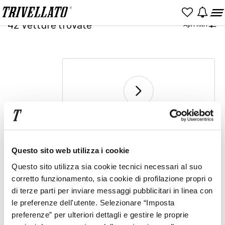
Home
Ricerca
42
Vetture trovate
Apri filtri
NUOVO
KM 0
USATO
2
Vai a pagina
di 2
Prezzo
Rata
Questo sito web utilizza i cookie
Item
Questo sito utilizza sia cookie tecnici necessari al suo
2
corretto funzionamento, sia cookie di profilazione propri o
of
1
2
di terze parti per inviare messaggi pubblicitari in linea con
2
le preferenze dell'utente. Selezionare “Imposta
preferenze” per ulteriori dettagli e gestire le proprie