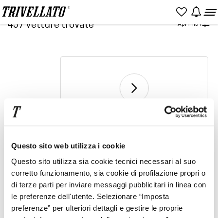
Home
Ricerca
437
Vetture trovate
Apri filtri
NUOVO
KM 0
USATO
2
Vai a pagina
di 14
Prezzo
Rata
Questo sito web utilizza i cookie
Item
Questo sito utilizza sia cookie tecnici necessari al suo
2
corretto funzionamento, sia cookie di profilazione propri o
of
1
2
...
14
di terze parti per inviare messaggi pubblicitari in linea con
2
le preferenze dell'utente. Selezionare “Imposta
preferenze” per ulteriori dettagli e gestire le proprie