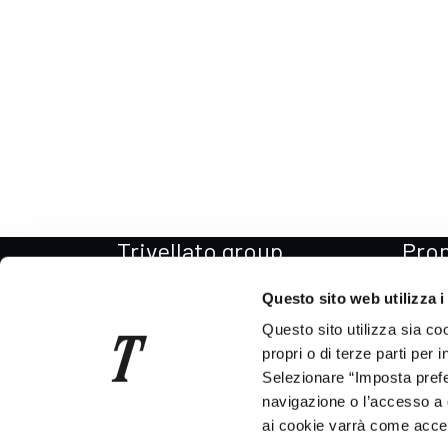
Trivellato group
Pro
Il Gruppo
Promo
Questo sito web utilizza i
La storia
Promo
Questo sito utilizza sia co
Per il Sociale
Promo
propri o di terze parti per 
Selezionare “Imposta prefer
Codice etico
Promo
navigazione o l’accesso a 
News
Promo
ai cookie varrà come accett
Consegna auto in tutta Italia
Promo