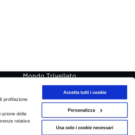
Mondo Trivellato
Rentastic Noleggio auto
Accetta tutti i cookie
Van & Truck
i profilazione
Trivellato Store
Personalizza
cuzione della
Trivellato Racing
erenze relative
Aste automobili Online
Usa solo i cookie necessari