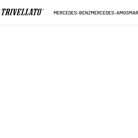
Home
Ricerca
MERCEDES-BENZ
MERCEDES-AMG
SMA
441
Vetture trovate
NUOVO
KM 0
USATO
Marca
Carroz
Modello
Alimen
Cambio