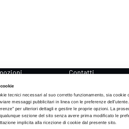
mozioni
Contatti
zioni Mercedes-Benz
Sedi
 cookie
zioni Mercedes-AMG
Prenota Test drive
okie tecnici necessari al suo corretto funzionamento, sia cookie d
zioni smart
Soccorso stradale
inviare messaggi pubblicitari in linea con le preferenze dell'utente.
enze” per ulteriori dettagli e gestire le proprie opzioni. La prose
zioni ICH-X
qualunque sezione del sito senza avere prima modificato le pref
zioni Sportequipe
azione implicita alla ricezione di cookie dal presente sito.
zioni Xpeng