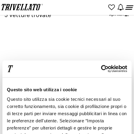
Home
Ricerca
5
Vetture trovate
Apri filtri
NUOVO
KM 0
USATO
Item
2
of
2
Prezzo
Rata
Questo sito web utilizza i cookie
Questo sito utilizza sia cookie tecnici necessari al suo
corretto funzionamento, sia cookie di profilazione propri o
di terze parti per inviare messaggi pubblicitari in linea con
le preferenze dell'utente. Selezionare “Imposta
preferenze” per ulteriori dettagli e gestire le proprie