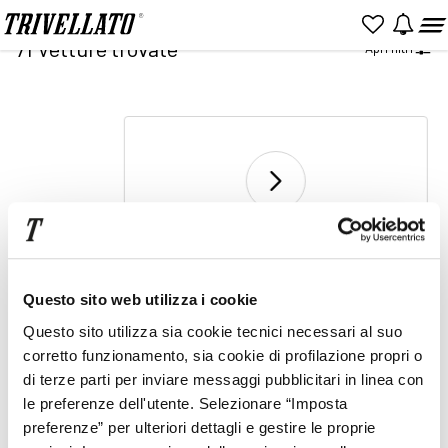
Home
Ricerca
71
Vetture trovate
Apri filtri
NUOVO
KM 0
USATO
2
Vai a pagina
di 3
Prezzo
Rata
Questo sito web utilizza i cookie
Item
Questo sito utilizza sia cookie tecnici necessari al suo
2
corretto funzionamento, sia cookie di profilazione propri o
of
1
2
3
di terze parti per inviare messaggi pubblicitari in linea con
2
le preferenze dell'utente. Selezionare “Imposta
preferenze” per ulteriori dettagli e gestire le proprie