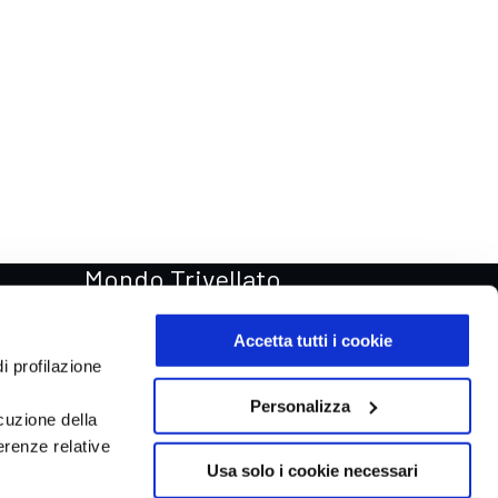
Mondo Trivellato
Rentastic Noleggio auto
Accetta tutti i cookie
Van & Truck
i profilazione
Trivellato Store
Personalizza
cuzione della
Trivellato Racing
erenze relative
Aste automobili Online
Usa solo i cookie necessari