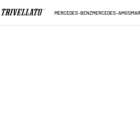
Home
Ricerca
MERCEDES-BENZ
MERCEDES-AMG
SMA
20
Vetture trovate
NUOVO
KM 0
USATO
Marca
Carroz
Modello
Alimen
Cambio