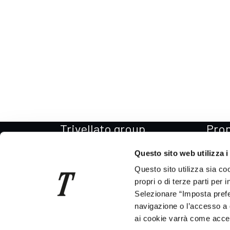
Trivellato group
Pro
Il Gruppo
Promo
Questo sito web utilizza i
La storia
Promo
Questo sito utilizza sia co
Per il Sociale
Promo
propri o di terze parti per 
Selezionare “Imposta prefer
Codice etico
Promo
navigazione o l’accesso a 
News
Promo
ai cookie varrà come accett
Consegna auto in tutta Italia
Promo