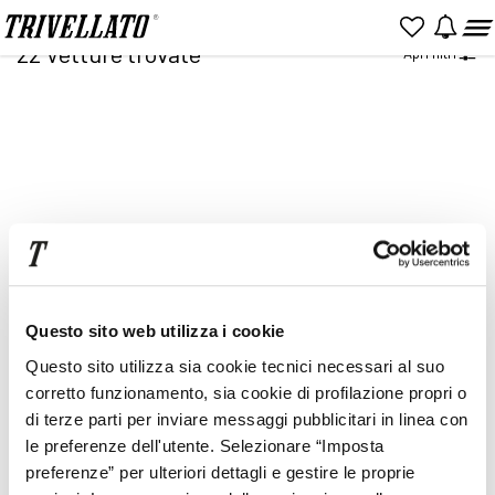
Home
Ricerca
22
Vetture trovate
Apri filtri
NUOVO
KM 0
USATO
Item
2
of
2
Prezzo
Rata
Questo sito web utilizza i cookie
Questo sito utilizza sia cookie tecnici necessari al suo
corretto funzionamento, sia cookie di profilazione propri o
di terze parti per inviare messaggi pubblicitari in linea con
le preferenze dell'utente. Selezionare “Imposta
preferenze” per ulteriori dettagli e gestire le proprie