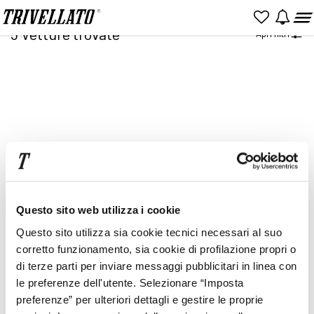
Home
Ricerca
5
Vetture trovate
Apri filtri
NUOVO
KM 0
USATO
Item
2
of
2
Prezzo
Rata
Questo sito web utilizza i cookie
Questo sito utilizza sia cookie tecnici necessari al suo
corretto funzionamento, sia cookie di profilazione propri o
di terze parti per inviare messaggi pubblicitari in linea con
le preferenze dell'utente. Selezionare “Imposta
preferenze” per ulteriori dettagli e gestire le proprie