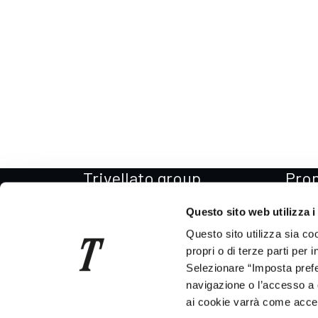
Trivellato group
Pro
Il Gruppo
Promo
Questo sito web utilizza i
La storia
Promo
Questo sito utilizza sia co
Per il Sociale
Promo
propri o di terze parti per 
Selezionare “Imposta prefer
Codice etico
Promo
navigazione o l’accesso a 
News
Promo
ai cookie varrà come accett
Consegna auto in tutta Italia
Promo