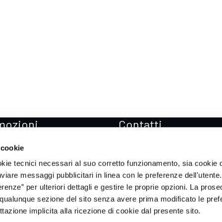
mozioni
Contatti
zioni Mercedes-Benz
Sedi
 cookie
zioni Mercedes-AMG
Prenota Test drive
okie tecnici necessari al suo corretto funzionamento, sia cookie d
zioni smart
Soccorso stradale
inviare messaggi pubblicitari in linea con le preferenze dell'utente.
enze” per ulteriori dettagli e gestire le proprie opzioni. La prose
zioni ICH-X
qualunque sezione del sito senza avere prima modificato le pref
zioni Sportequipe
azione implicita alla ricezione di cookie dal presente sito.
zioni Xpeng