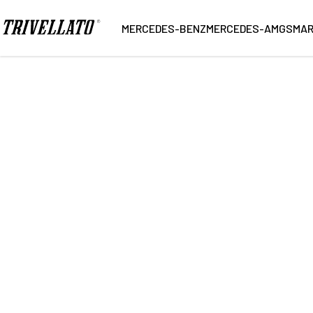
Home
Ricerca
MERCEDES-BENZ
MERCEDES-AMG
SMA
2
Vetture trovate
NUOVO
KM 0
USATO
Marca
Carroz
Modello
Alimen
Cambio