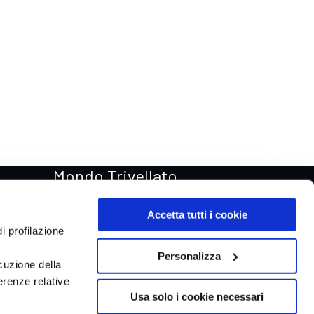
Mondo Trivellato
Rentastic Noleggio auto
Accetta tutti i cookie
Van & Truck
i profilazione
Trivellato Store
Personalizza
cuzione della
Trivellato Racing
erenze relative
Aste automobili Online
Usa solo i cookie necessari