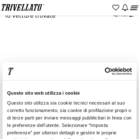
Home
Ricerca
16
Vetture trovate
Apri filtri
NUOVO
KM 0
USATO
Item
2
of
2
Prezzo
Rata
Questo sito web utilizza i cookie
Questo sito utilizza sia cookie tecnici necessari al suo
corretto funzionamento, sia cookie di profilazione propri o
di terze parti per inviare messaggi pubblicitari in linea con
le preferenze dell'utente. Selezionare “Imposta
preferenze” per ulteriori dettagli e gestire le proprie