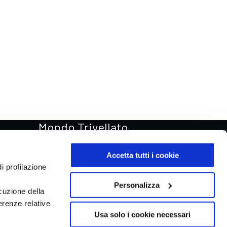
Mondo Trivellato
Rentastic Noleggio auto
Accetta tutti i cookie
Van & Truck
i profilazione
Trivellato Store
Personalizza
cuzione della
Trivellato Racing
erenze relative
Aste automobili Online
Usa solo i cookie necessari