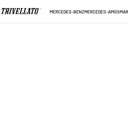
Home
Ricerca
MERCEDES-BENZ
MERCEDES-AMG
SMA
39
Vetture trovate
NUOVO
KM 0
USATO
Marca
Carroz
Modello
Alimen
Cambio