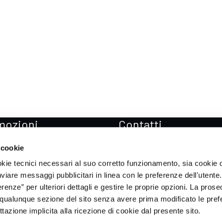
mozioni
Contatti
zioni Mercedes-Benz
Sedi
 cookie
zioni Mercedes-AMG
Prenota Test drive
okie tecnici necessari al suo corretto funzionamento, sia cookie d
zioni smart
Soccorso stradale
inviare messaggi pubblicitari in linea con le preferenze dell'utente.
enze” per ulteriori dettagli e gestire le proprie opzioni. La prose
zioni ICH-X
qualunque sezione del sito senza avere prima modificato le pref
zioni Sportequipe
azione implicita alla ricezione di cookie dal presente sito.
zioni Xpeng