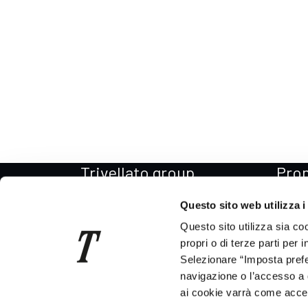
Trivellato group
Pro
Il Gruppo
Promo
Questo sito web utilizza i
La storia
Promo
Questo sito utilizza sia co
Per il Sociale
Promo
propri o di terze parti per 
Selezionare “Imposta prefer
Codice etico
Promo
navigazione o l’accesso a 
News
Promo
ai cookie varrà come accett
Consegna auto in tutta Italia
Promo