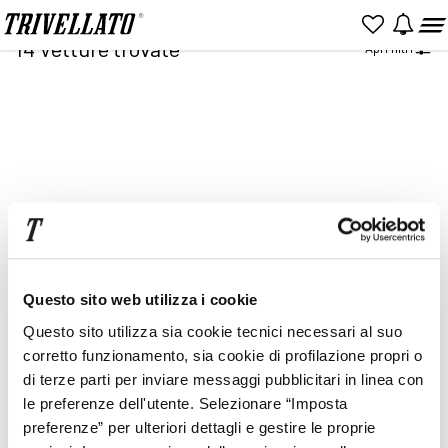
Home
Ricerca
14
Vetture trovate
Apri filtri
NUOVO
KM 0
USATO
Item
2
of
2
Prezzo
Rata
Questo sito web utilizza i cookie
Questo sito utilizza sia cookie tecnici necessari al suo
corretto funzionamento, sia cookie di profilazione propri o
di terze parti per inviare messaggi pubblicitari in linea con
le preferenze dell'utente. Selezionare “Imposta
preferenze” per ulteriori dettagli e gestire le proprie