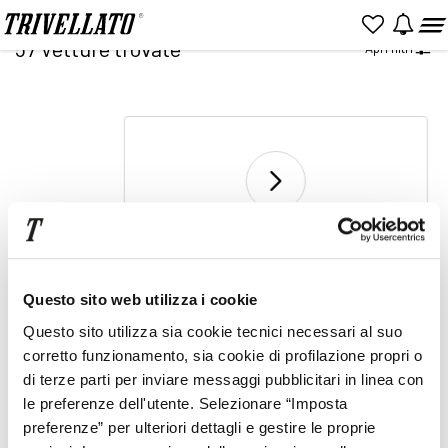
Home
Ricerca
57
Vetture trovate
Apri filtri
NUOVO
KM 0
USATO
2
Vai a pagina
di 2
Prezzo
Rata
Questo sito web utilizza i cookie
Item
Questo sito utilizza sia cookie tecnici necessari al suo
2
corretto funzionamento, sia cookie di profilazione propri o
of
1
2
di terze parti per inviare messaggi pubblicitari in linea con
2
le preferenze dell'utente. Selezionare “Imposta
preferenze” per ulteriori dettagli e gestire le proprie