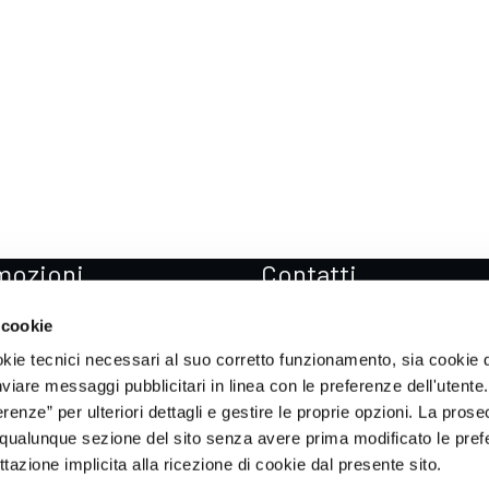
mozioni
Contatti
zioni Mercedes-Benz
Sedi
 cookie
zioni Mercedes-AMG
Prenota Test drive
okie tecnici necessari al suo corretto funzionamento, sia cookie d
zioni smart
Soccorso stradale
inviare messaggi pubblicitari in linea con le preferenze dell'utente.
enze” per ulteriori dettagli e gestire le proprie opzioni. La prose
zioni ICH-X
qualunque sezione del sito senza avere prima modificato le pref
zioni Sportequipe
azione implicita alla ricezione di cookie dal presente sito.
zioni Xpeng