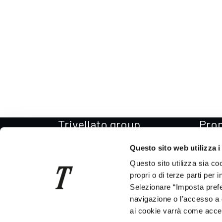
Trivellato group
Pro
Il Gruppo
Promo
Questo sito web utilizza i
La storia
Promo
Questo sito utilizza sia co
Per il Sociale
Promo
propri o di terze parti per 
Selezionare “Imposta prefer
Codice etico
Promo
navigazione o l’accesso a 
News
Promo
ai cookie varrà come accett
Consegna auto in tutta Italia
Promo