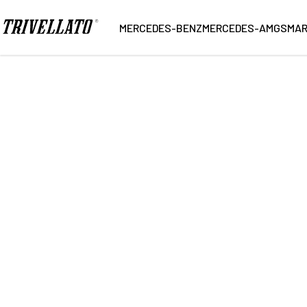
Home
Ricerca
MERCEDES-BENZ
MERCEDES-AMG
SMA
14
Vetture trovate
NUOVO
KM 0
USATO
Marca
Carroz
Modello
Alimen
Cambio