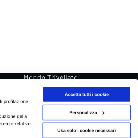
Mondo Trivellato
Rentastic Noleggio auto
Accetta tutti i cookie
Van & Truck
i profilazione
Trivellato Store
Personalizza
cuzione della
Trivellato Racing
erenze relative
Aste automobili Online
Usa solo i cookie necessari