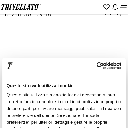
Home
Ricerca
13
Vetture trovate
Apri filtri
NUOVO
KM 0
USATO
Item
2
of
2
Prezzo
Rata
Questo sito web utilizza i cookie
Questo sito utilizza sia cookie tecnici necessari al suo
corretto funzionamento, sia cookie di profilazione propri o
di terze parti per inviare messaggi pubblicitari in linea con
le preferenze dell'utente. Selezionare “Imposta
preferenze” per ulteriori dettagli e gestire le proprie