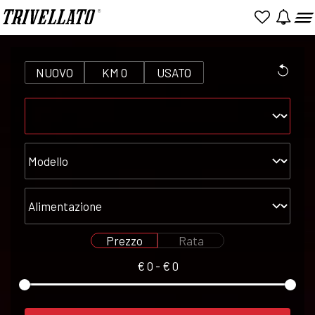
NUOVO
KM 0
USATO
Marca
Modello
Alimentazione
Prezzo
Rata
€
0
- €
0
Seleziona
Seleziona
prezzo
rata