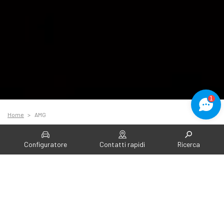
1
Home
AMG
Mercedes AMG nuove: modelli, versioni, prezzi
Configuratore
Contatti rapidi
Ricerca
TUTTI I MODELLI