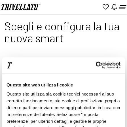
Home
Configuratore
Configuratore smart
Scegli e configura la tua
nuova smart
Prezzo IVA inclusa. Configurazione e informazioni puramente
indicative, da finalizzare in fase di acquisto nelle pagine
successive. Prezzi di listino da intendersi IVA e MIS incluse, IPT,
contributo PFU esclusi. Immagini inserite a scopo illustrativo.
Questo sito web utilizza i cookie
Caratteristiche e colori possono differire da quanto
rappresentato.
Questo sito utilizza sia cookie tecnici necessari al suo
corretto funzionamento, sia cookie di profilazione propri o
di terze parti per inviare messaggi pubblicitari in linea con
le preferenze dell'utente. Selezionare “Imposta
preferenze” per ulteriori dettagli e gestire le proprie