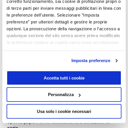
corretto funzionamento, sia cookie di profilazione propri o
SPORTEQUIPE
1498 cm³
Automatico
113
9
di terze parti per inviare messaggi pubblicitari in linea con
7 GTw 1.6 DCT
DCT 6+R
kW/154
k
le preferenze dell'utente. Selezionare “Imposta
CV
preferenze” per ulteriori dettagli e gestire le proprie
opzioni. La prosecuzione della navigazione o l’accesso a
I prezzi sono da considerarsi IVA e MSS Incluse.
qualunque sezione del sito senza avere prima modificato
I prezzi sono aggiornati al listino Sportequipe del 10/10/2024.
le preferenze relative ai cookie varrà come accettazione
implicita alla ricezione di cookie dal presente sito.
Imposta preferenze
SCOPRI LE SPORTEQUIPE 7 GTw
DISPONIBILI
Accetta tutti i cookie
Personalizza
Sportequipe 7 GTw esterni: look imponente
Usa solo i cookie necessari
Sportequipe 7 GTw: allestimenti e dotazioni di
serie