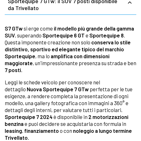
Sportequipe 7 GTw: il SUV 7 posti disponibile
da Trivellato
S7 GTw
si erge come
il modello più grande della gamma
SUV
, superando
Sportequipe 6 GT
e
Sportequipe 8
.
Questa imponente creazione non solo
conserva lo stile
distintivo, sportivo ed elegante tipico del marchio
Sportequipe
, ma lo
amplifica con dimensioni
maggiorate
, un'impressionante presenza su strada e ben
7 posti
.
Leggi le schede veicolo per conoscere nel
dettaglio
Nuova Sportequipe 7 GTw
perfetta per le tue
esigenze, a rendere completa la presentazione di ogni
modello, una gallery fotografica con immagini a 360° e
dettagli degli interni, per valutare tutti i particolari.
Sportequipe 7 2024
è disponibile in
2 motorizzazioni
benzina
e puoi decidere se acquistarla con formula in
leasing
,
finanziamento
o con
noleggio a lungo termine
Trivellato.