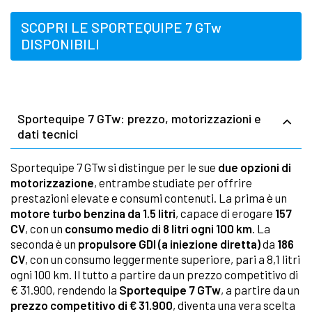
SCOPRI LE SPORTEQUIPE 7 GTw
DISPONIBILI
Sportequipe 7 GTw: prezzo, motorizzazioni e
dati tecnici
Sportequipe 7 GTw si distingue per le sue
due opzioni di
motorizzazione
, entrambe studiate per offrire
prestazioni elevate e consumi contenuti. La prima è un
motore turbo benzina da 1.5 litri
, capace di erogare
157
CV
, con un
consumo medio di 8 litri ogni 100 km
. La
seconda è un
propulsore GDI (a iniezione diretta)
da
186
CV
, con un consumo leggermente superiore, pari a 8,1 litri
ogni 100 km. Il tutto a partire da un prezzo competitivo di
€ 31.900, rendendo la
Sportequipe 7 GTw
, a partire da un
prezzo competitivo di € 31.900
, diventa una vera scelta