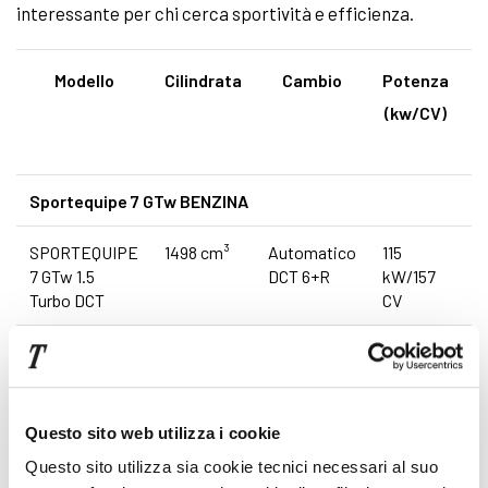
interessante per chi cerca sportività e efficienza.
Modello
Cilindrata
Cambio
Potenza
C
(kw/CV)
Sportequipe 7 GTw BENZINA
SPORTEQUIPE
1498 cm³
Automatico
115
8
7 GTw 1.5
DCT 6+R
kW/157
k
Turbo DCT
CV
SPORTEQUIPE
1598 cm³
Automatico
137
8,
7 GTw 1.6 DCT
DCT 7+R
kW/186
k
CV
Questo sito web utilizza i cookie
Sportequipe 7 GTw BENZINA/GPL
Questo sito utilizza sia cookie tecnici necessari al suo