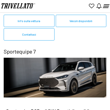
Home
Sportequipe
7
Info sulla vettura
Veicoli disponibili
Contattaci
Sportequipe 7