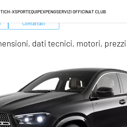
RT
ICH-X
SPORTEQUIPE
XPENG
SERVIZI OFFICINA
T CLUB
i
Contattaci
sioni, dati tecnici, motori, prezzi