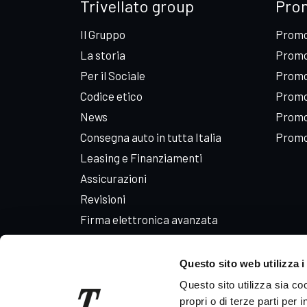
Trivellato group
Pro
Il Gruppo
Promo
La storia
Promo
Per il Sociale
Promo
Codice etico
Promo
News
Promo
Consegna auto in tutta Italia
Promo
Leasing e Finanziamenti
Assicurazioni
Revisioni
Firma elettronica avanzata
Iscriviti alla Newsletter
Lavora con noi
Questo sito web utilizza i
Whistleblowing
Questo sito utilizza sia co
propri o di terze parti per 