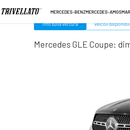
Home
Mercedes
GLE Coupe
MERCEDES-BENZ
MERCEDES-AMG
SMA
Info sulla vettura
Veicoli disponibil
Mercedes GLE Coupe: dimen