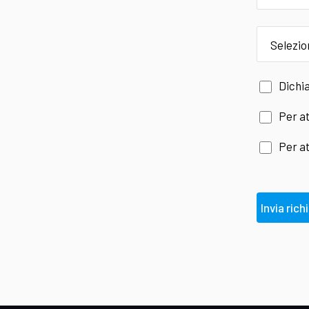
provincia
Dichia
Per at
Per at
Invia rich