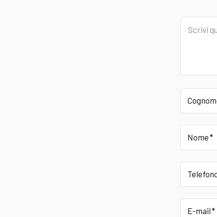
Scrivi
qui
il
tuo
messagg
Cognom
Nome
Telefon
E-mail