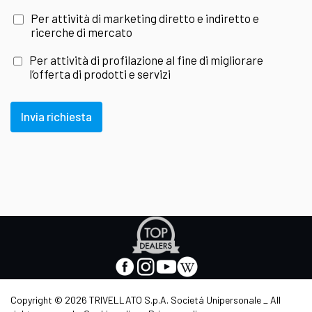
Per attività di marketing diretto e indiretto e
ricerche di mercato
Per attività di profilazione al fine di migliorare
l’offerta di prodotti e servizi
Invia richiesta
Apre
in
nuova
facebook
instagram
youtube
wikipedia
scheda
-
-
-
-
Apre
Apre
Apre
Apre
Copyright © 2026 TRIVELLATO S.p.A. Societá Unipersonale _ All
in
in
in
in