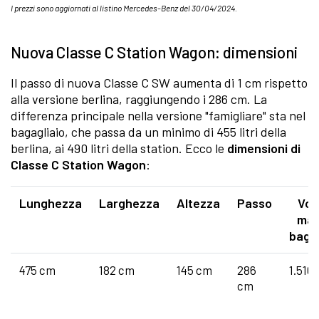
I prezzi sono aggiornati al listino Mercedes-Benz del 30/04/2024.
Nuova Classe C Station Wagon: dimensioni
Il passo di nuova Classe C SW aumenta di 1 cm rispetto
alla versione berlina, raggiungendo i 286 cm. La
differenza principale nella versione "famigliare" sta nel
bagagliaio, che passa da un minimo di 455 litri della
berlina, ai 490 litri della station. Ecco le
dimensioni di
Classe C Station Wagon
:
Lunghezza
Larghezza
Altezza
Passo
Vol
max
bagag
475 cm
182 cm
145 cm
286
1.510 l
cm