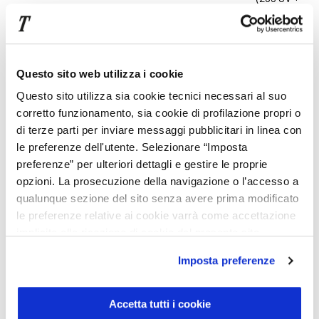
23 CV)
C 300 de con
1.993 cm³
Automatico
145 kW +
tecnologia
95 kW
Questo sito web utilizza i cookie
ibrida EQ
(197 CV +
Station Wagon
129 CV)
Questo sito utilizza sia cookie tecnici necessari al suo
corretto funzionamento, sia cookie di profilazione propri o
C 300 de
1.993 cm³
Automatico
145 kW +
di terze parti per inviare messaggi pubblicitari in linea con
4MATIC con
95 kW
le preferenze dell'utente. Selezionare “Imposta
tecnologia
(197 CV +
preferenze” per ulteriori dettagli e gestire le proprie
ibrida EQ
129 CV)
opzioni. La prosecuzione della navigazione o l’accesso a
Station Wagon
qualunque sezione del sito senza avere prima modificato
le preferenze relative ai cookie varrà come accettazione
Mercedes Classe C SW IBRIDO-BENZINA
implicita alla ricezione di cookie dal presente sito.
C 200 Station
1.496 cm³
Automatico
150 kW +
Imposta preferenze
Wagon
17 kW
(204 CV +
23 CV)
Accetta tutti i cookie