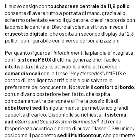
Il nuovo design con
touchscreen centrale da 11,9 pollici
consente di avere tutto a portata di mano, grazie allo
schermo orientato verso il guidatore, che si raccorda con
la consolle centrale. Dietro al volante si trova invece il
cruscotto digitale
, che ospita un secondo display da 12,3
pollici, configurabile con diverse personalizzazioni.
Per quanto riguarda l'
Infotainment
, la plancia è integrata
con il
sistema MBUX
di ultima generazione: facile e
intuitivo da utilizzare, attivabile anche attraverso i
comandi vocali
con la frase "
Hey Mercedes
", l'MBUX è
dotato di intelligenza artificiale e può salvare le
preferenze del conducente. Notevole il
comfort di bordo
,
con un divano posteriore ben fatto, che ospita
comodamente tre persone e offre la possibilità di
abbattere i sedili
singolarmente, permettendo grandi
capacità di carico. Disponibile su richiesta, il
sistema
audio
Surround Sound System Burmester
® 3D rende
l'esperienza acustica a bordo di nuova Classe C SW unica;
così come il pacchetto
sedili Multicontour
, che permette