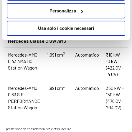
C 300 e con
1.999 cm³
Automatico
150 kW +
Personalizza
tecnologia
95 kW
ibrida EQ
(204 CV +
Station Wagon
129 CV)
Usa solo i cookie necessari
Mercedes Classe C SW AMG
Mercedes-AMG
1.991 cm³
Automatico
310 kW +
C 43 4MATIC
10 kW
Station Wagon
(422 CV +
14 CV)
Mercedes-AMG
1.991 cm³
Automatico
350 kW +
C 63 S E
150 kW
PERFORMANCE
(476 CV +
Station Wagon
204 CV)
I prezzi sono da considerarsi IVA e MSS Incluse.