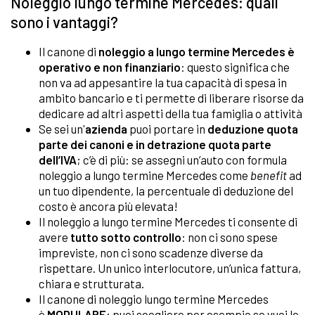
Noleggio lungo termine Mercedes: quali
sono i vantaggi?
Il canone di
noleggio a lungo termine Mercedes
è
operativo e non finanziario
: questo significa che
non va ad appesantire la tua capacità di spesa in
ambito bancario e ti permette di liberare risorse da
dedicare ad altri aspetti della tua famiglia o attività
Se sei un'
azienda
puoi portare in
deduzione quota
parte dei canoni e in detrazione quota parte
dell’IVA
; c’è di più: se assegni un’auto con formula
noleggio a lungo termine Mercedes come
benefit
ad
un tuo dipendente, la percentuale di deduzione del
costo è ancora più elevata!
Il noleggio a lungo termine Mercedes ti consente di
avere
tutto sotto controllo
: non ci sono spese
impreviste, non ci sono scadenze diverse da
rispettare. Un unico interlocutore, un’unica fattura,
chiara e strutturata.
Il canone di noleggio lungo termine Mercedes
è
MODULARE
: puoi scegliere per esempio se vuoi le