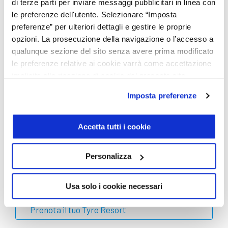
di terze parti per inviare messaggi pubblicitari in linea con
*Valido anche in caso di acquisto pneumatici nuovi.
le preferenze dell'utente. Selezionare “Imposta
**Valido SOLO in caso di ruote complete.
preferenze” per ulteriori dettagli e gestire le proprie
opzioni. La prosecuzione della navigazione o l’accesso a
Non solo deposito: i nostri servizi esclusivi per le tue
qualunque sezione del sito senza avere prima modificato
ruote complete, cerchi e pneumatici
le preferenze relative ai cookie varrà come accettazione
Rigenerazione cerchi:
Offriamo un servizio di
implicita alla ricezione di cookie dal presente sito.
rigenerazione professionale per farli tornare come
Imposta preferenze
nuovi. Approfitta del periodo di deposito per
ritrovarli perfetti la prossima stagione.
Preventivi trasparenti:
Se i tuoi pneumatici non
Accetta tutti i cookie
superano i controlli di sicurezza, ti forniamo
immediatamente un preventivo per gomme nuove,
con il vantaggio di un montaggio immediato.
Personalizza
Usa solo i cookie necessari
Prenota il tuo Tyre Resort