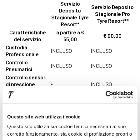
Servizio
Servizio Deposito
Deposito
Stagionale Pro
Stagionale Tyre
Tyre Resort**
Resort*
Caratteristiche
a partire a €
€ 90,00
del servizio
55,00
Custodia
INCLUSO
INCLUSO
Professionale
Controllo
INCLUSO
INCLUSO
Pneumatici
Controllo sensori
di pressione
-
INCLUSO
pneumatici
Pulizia e
-
INCLUSO
Trattamento
Report Cerchi per
Questo sito web utilizza i cookie
la rilevazione di
-
INCLUSO
Questo sito utilizza sia cookie tecnici necessari al suo
danni o difetti
corretto funzionamento, sia cookie di profilazione propri o