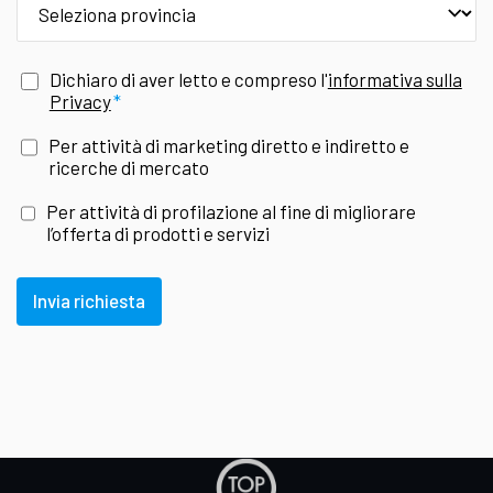
Dichiaro di aver letto e compreso l'
informativa sulla
Privacy
Per attività di marketing diretto e indiretto e
ricerche di mercato
Per attività di profilazione al fine di migliorare
l’offerta di prodotti e servizi
Invia richiesta
Apre
in