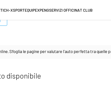
RT
ICH-X
SPORTEQUIPE
XPENG
SERVIZI OFFICINA
T CLUB
i
line. Sfoglia le pagine per valutare l'auto perfetta tra quelle
i vengono descritti con minuziosa precisione e ci sono molte foto 
o disponibile
che degli interni. Un plus: in sede contrattuale puoi richieder