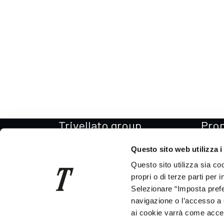
Trivellato group
Pro
Il Gruppo
Promo
Questo sito web utilizza i
La storia
Promo
Questo sito utilizza sia co
Per il Sociale
Promo
propri o di terze parti per 
Selezionare “Imposta prefer
Codice etico
Promo
navigazione o l’accesso a 
News
Promo
ai cookie varrà come accett
Consegna auto in tutta Italia
Promo