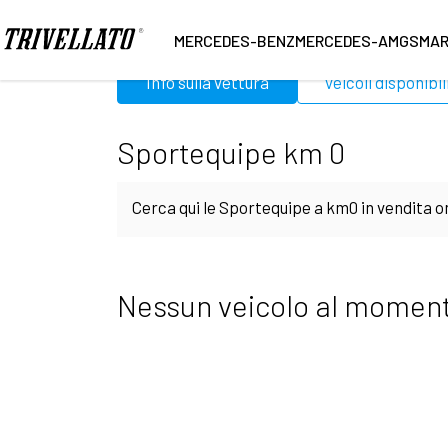
Home
Sportequipe
Km0
MERCEDES-BENZ
MERCEDES-AMG
SMA
Info sulla vettura
Veicoli disponibil
Sportequipe km 0
Cerca qui le Sportequipe a km0 in vendita on
potrai finalizzare la scelta finale. I veicol
Nessun veicolo al moment
stato di mantenimento sia della carrozzeria 
presso la tua abitazione