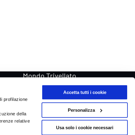
Mondo Trivellato
Rentastic Noleggio auto
Accetta tutti i cookie
Van & Truck
i profilazione
Trivellato Store
Personalizza
cuzione della
Trivellato Racing
erenze relative
Aste automobili Online
Usa solo i cookie necessari