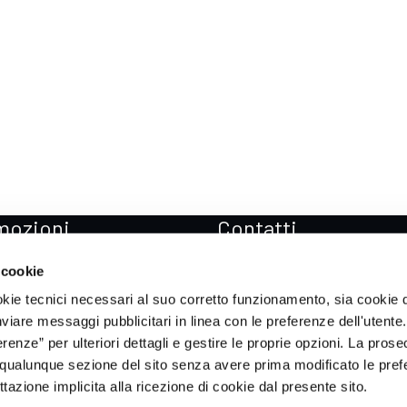
mozioni
Contatti
zioni Mercedes-Benz
Sedi
 cookie
zioni Mercedes-AMG
Prenota Test drive
okie tecnici necessari al suo corretto funzionamento, sia cookie d
zioni smart
Soccorso stradale
inviare messaggi pubblicitari in linea con le preferenze dell'utente.
enze” per ulteriori dettagli e gestire le proprie opzioni. La prose
zioni ICH-X
qualunque sezione del sito senza avere prima modificato le pref
zioni Sportequipe
azione implicita alla ricezione di cookie dal presente sito.
zioni Xpeng