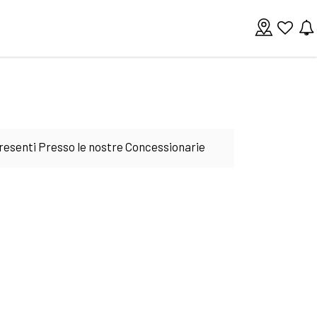
 presenti Presso le nostre Concessionarie
per fornirti una garanzia visiva sullo
e anche il servizio aggiunto di consegna