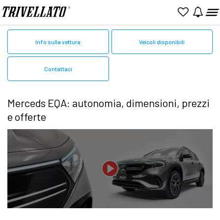
Home
Mercedes
EQA
Info sulla vettura
Veicoli disponibili
Contattaci
Merceds EQA: autonomia, dimensioni, prezzi
e offerte