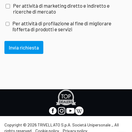
Per attività di marketing diretto e indiretto e
ricerche di mercato
Per attività di profilazione al fine di migliorare
l’offerta di prodotti e servizi
Invia richiesta
Apre
in
nuova
facebook
instagram
youtube
wikipedia
scheda
-
-
-
-
Apre
Apre
Apre
Apre
Copyright © 2026 TRIVELLATO S.p.A. Societá Unipersonale _ All
in
in
in
in
rights reserved _
Cookie policy
_
Privacy policy