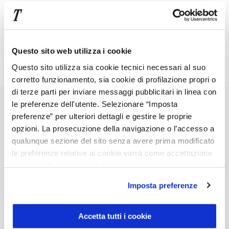
e le offerte EQA
Questo sito web utilizza i cookie
Nessun veicolo al momento disponibile
Questo sito utilizza sia cookie tecnici necessari al suo
corretto funzionamento, sia cookie di profilazione propri o
di terze parti per inviare messaggi pubblicitari in linea con
le preferenze dell'utente. Selezionare “Imposta
preferenze” per ulteriori dettagli e gestire le proprie
opzioni. La prosecuzione della navigazione o l’accesso a
Contattaci per maggiori informazioni
qualunque sezione del sito senza avere prima modificato
le preferenze relative ai cookie varrà come accettazione
implicita alla ricezione di cookie dal presente sito.
Scrivi
qui
Imposta preferenze
il
tuo
messaggio
Accetta tutti i cookie