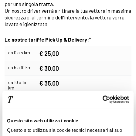
per una singola tratta.
Un nostro driver verrà a ritirare la tua vettura in massima
sicurezza e, al termine dell'intervento, la vettura verrà
lavata e igienizzata.
*
Le nostre tariffe Pick Up & Delivery:
da 0 a 5 km
€ 25,00
da 5 a 10 km
€ 30,00
da 10 a 15
€ 35,00
km
da 15 a 30
€ 50,00
km
da 30 a 50
€ 70,00
Questo sito web utilizza i cookie
km
Questo sito utilizza sia cookie tecnici necessari al suo