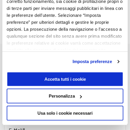
corretto funzionamento, sia cookie di profilazione propri o
oltre 50 km
richiedi un preventivo
di terze parti per inviare messaggi pubblicitari in linea con
personalizzato
le preferenze dell'utente. Selezionare “Imposta
preferenze” per ulteriori dettagli e gestire le proprie
opzioni. La prosecuzione della navigazione o l’accesso a
* Prezzi IVA esclusa e validi per singola tratta.
qualunque sezione del sito senza avere prima modificato
le preferenze relative ai cookie varrà come accettazione
implicita alla ricezione di cookie dal presente sito.
Imposta preferenze
Accetta tutti i cookie
Nome
Personalizza
Cognome
Usa solo i cookie necessari