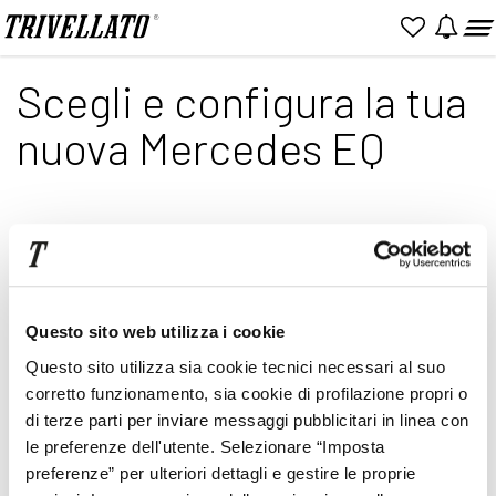
Home
Configuratore
Configuratore Mercedes EQ
Scegli e configura la tua
nuova Mercedes EQ
Prezzo IVA inclusa. Configurazione e informazioni puramente
indicative, da finalizzare in fase di acquisto nelle pagine
successive. Prezzi di listino da intendersi IVA e MIS incluse, IPT,
contributo PFU esclusi. Immagini inserite a scopo illustrativo.
Questo sito web utilizza i cookie
Caratteristiche e colori possono differire da quanto
rappresentato.
Questo sito utilizza sia cookie tecnici necessari al suo
corretto funzionamento, sia cookie di profilazione propri o
di terze parti per inviare messaggi pubblicitari in linea con
le preferenze dell'utente. Selezionare “Imposta
preferenze” per ulteriori dettagli e gestire le proprie