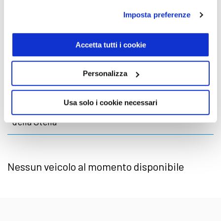
personalizzazione
Imposta preferenze
Accetta tutti i cookie
Mercedes EQS: scopri la versione berlina,
anche AMG
Personalizza
Usa solo i cookie necessari
Mercedes elettrica: la gamma zero emissioni
della Stella
Nessun veicolo al momento disponibile