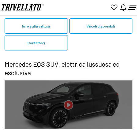
Home
Mercedes
EQS Suv
Info sulla vettura
Veicoli disponibili
Contattaci
Mercedes EQS SUV: elettrica lussuosa ed
esclusiva