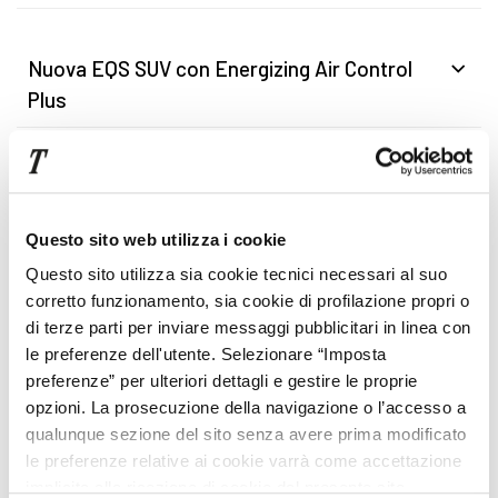
Nuova EQS SUV con Energizing Air Control
Plus
Mercedes EQS SUV Sound Experience
Questo sito web utilizza i cookie
Questo sito utilizza sia cookie tecnici necessari al suo
MBUX Hyperscreen: guida immersiva con la
corretto funzionamento, sia cookie di profilazione propri o
Realtà Aumentata
di terze parti per inviare messaggi pubblicitari in linea con
le preferenze dell'utente. Selezionare “Imposta
preferenze” per ulteriori dettagli e gestire le proprie
I sistemi di assistenza di Mercedes EQS SUV
opzioni. La prosecuzione della navigazione o l’accesso a
qualunque sezione del sito senza avere prima modificato
le preferenze relative ai cookie varrà come accettazione
implicita alla ricezione di cookie dal presente sito.
EQS SUV Mercedes: infinite possibilità di