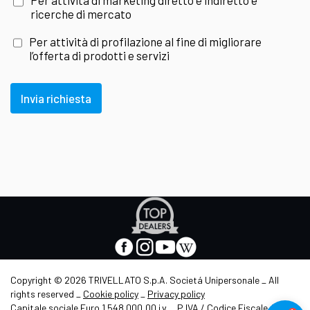
Per attività di marketing diretto e indiretto e
ricerche di mercato
Per attività di profilazione al fine di migliorare
l’offerta di prodotti e servizi
Invia richiesta
Apre
in
nuova
facebook
instagram
youtube
wikipedia
scheda
-
-
-
-
Apre
Apre
Apre
Apre
Copyright © 2026 TRIVELLATO S.p.A. Societá Unipersonale _ All
in
in
in
in
rights reserved _
Cookie policy
_
Privacy policy
nuova
nuova
nuova
nuova
Capitale sociale Euro 1.548.000,00 i.v. _ P.IVA / Codice Fiscale /