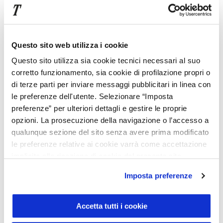
Nuova Mercedes GLC Coupé: dimensioni
Questo sito web utilizza i cookie
Mercedes GLC Coupé: prestazioni eccellenti in
Questo sito utilizza sia cookie tecnici necessari al suo
ogni condizione di viaggio
corretto funzionamento, sia cookie di profilazione propri o
di terze parti per inviare messaggi pubblicitari in linea con
le preferenze dell'utente. Selezionare “Imposta
preferenze” per ulteriori dettagli e gestire le proprie
Mercedes GLC Coupé: equipaggiamenti
opzioni. La prosecuzione della navigazione o l’accesso a
aggiuntivi e assistenza alla guida
qualunque sezione del sito senza avere prima modificato
le preferenze relative ai cookie varrà come accettazione
implicita alla ricezione di cookie dal presente sito.
Mercedes GLC Coupé: offerte usato in
Imposta preferenze
pronta consegna e noleggio a lungo termine
Accetta tutti i cookie
Mercedes GLC Coupé: i modelli più richiesti