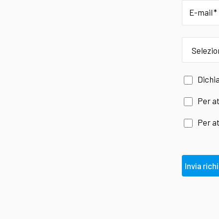
E-mail
provincia
Dichia
Per at
Per at
Invia rich