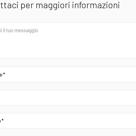
ttaci per maggiori informazioni
io
e
o