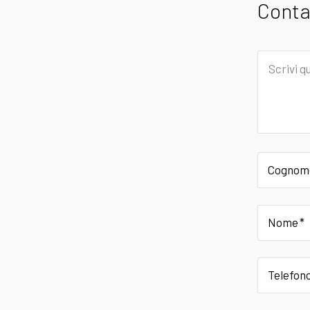
Conta
Scrivi
qui
il
tuo
messagg
Cognom
Nome
Telefon