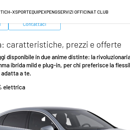
RT
ICH-X
SPORTEQUIPE
XPENG
SERVIZI OFFICINA
T CLUB
i
Contattaci
 caratteristiche, prezzi e offerte
 disponibile in due anime distinte: la rivoluzionari
ma ibrida mild e plug-in, per chi preferisce la fless
 adatta a te.
 elettrica