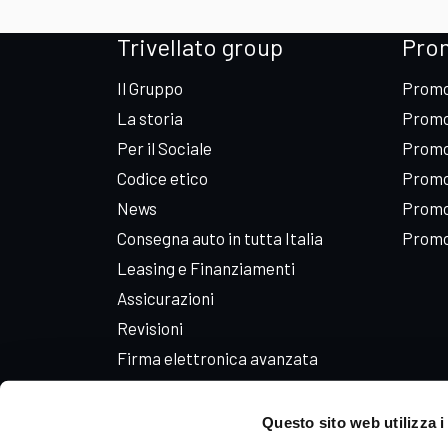
Trivellato group
Pro
Il Gruppo
Promo
La storia
Promo
Per il Sociale
Promo
Codice etico
Promo
News
Promo
Consegna auto in tutta Italia
Promo
Leasing e Finanziamenti
Assicurazioni
Revisioni
Firma elettronica avanzata
Iscriviti alla Newsletter
Lavora con noi
Questo sito web utilizza i