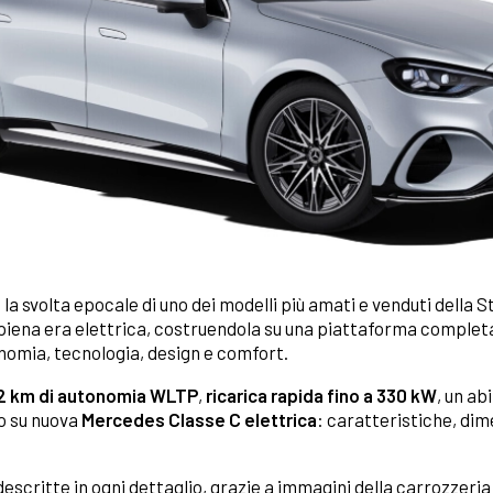
 la svolta epocale di uno dei modelli più amati e venduti della 
a piena era elettrica, costruendola su una piattaforma comple
nomia, tecnologia, design e comfort.
62 km di autonomia WLTP
,
ricarica rapida fino a 330 kW
, un ab
o su nuova
Mercedes Classe C elettrica
: caratteristiche, dime
descritte in ogni dettaglio, grazie a immagini della carrozzeria 