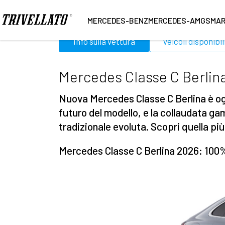
Home
Mercedes
Classe C Berlina
MERCEDES-BENZ
MERCEDES-AMG
SMA
Info sulla vettura
Veicoli disponibil
Mercedes Classe C Berlina:
Nuova Mercedes Classe C Berlina è oggi
futuro del modello, e la collaudata gam
tradizionale evoluta. Scopri quella più
Mercedes Classe C Berlina 2026: 100%