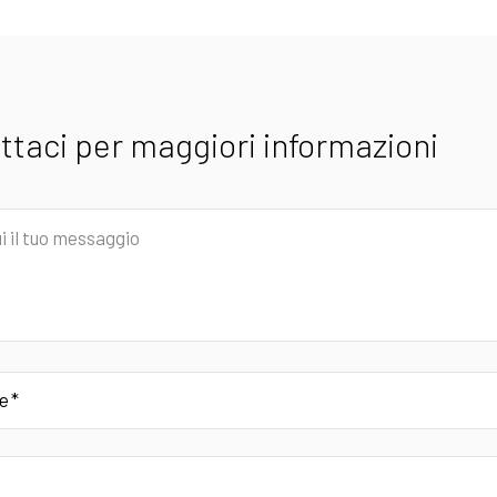
ttaci per maggiori informazioni
io
e