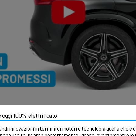
 oggi 100% elettrificato
andi innovazioni in termini di motori e tecnologia quella che è 
ppena uscita incarna perfettamente i grandi avanzamenti e le n