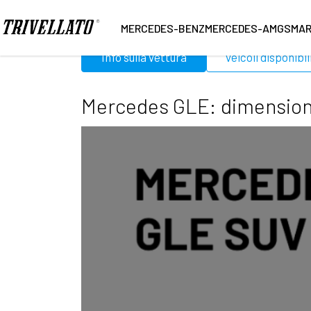
Home
Mercedes
GLE
MERCEDES-BENZ
MERCEDES-AMG
SMA
Info sulla vettura
Veicoli disponibil
Mercedes GLE: dimensioni,