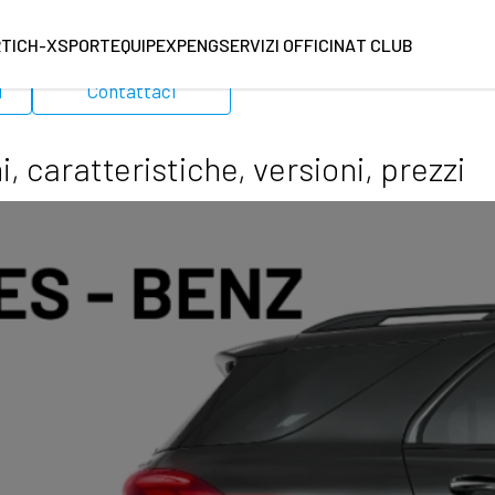
RT
ICH-X
SPORTEQUIPE
XPENG
SERVIZI OFFICINA
T CLUB
i
Contattaci
 caratteristiche, versioni, prezzi