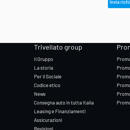
Invia rich
Trivellato group
Pro
Il Gruppo
Promo
La storia
Promo
Per il Sociale
Promo
Codice etico
Promo
News
Promo
Consegna auto in tutta Italia
Promo
Leasing e Finanziamenti
Assicurazioni
Revisioni