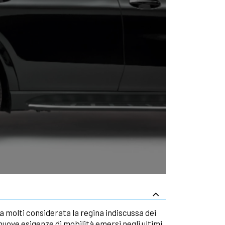
da molti considerata la regina indiscussa dei
uove esigenze di mobilità emersi negli ultimi