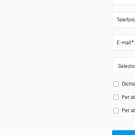
Telefon
E-mail
provincia
Dichia
Per at
Per at