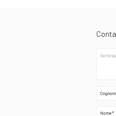
Conta
Scrivi
qui
il
tuo
messagg
Cognom
Nome