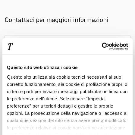
I veicoli vengono descritti con minuziosa
Contattaci per maggiori informazioni
precisione e ci sono molte foto per fornirti una
garanzia visiva sullo stato di mantenimento sia
Scrivi
qui
della carrozzeria che degli interni. Un plus: in
il
tuo
sede contrattuale puoi richiedere anche il
messaggio
Questo sito web utilizza i cookie
Questo sito utilizza sia cookie tecnici necessari al suo
servizio aggiunto di consegna presso la tua
corretto funzionamento, sia cookie di profilazione propri o
Cognome
di terze parti per inviare messaggi pubblicitari in linea con
abitazione
le preferenze dell'utente. Selezionare “Imposta
preferenze” per ulteriori dettagli e gestire le proprie
Nome
opzioni. La prosecuzione della navigazione o l’accesso a
qualunque sezione del sito senza avere prima modificato
le preferenze relative ai cookie varrà come accettazione
Telefono
implicita alla ricezione di cookie dal presente sito.