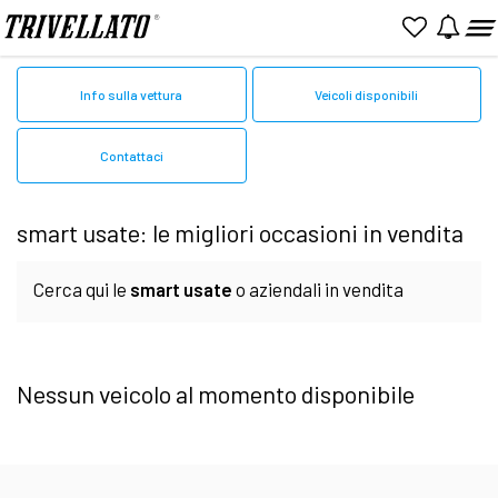
Home
Smart
Usato
Info sulla vettura
Veicoli disponibili
Contattaci
smart usate: le migliori occasioni in vendita
Cerca qui le
smart usate
o aziendali in vendita
online. Sfoglia le pagine per valutare l'auto
Nessun veicolo al momento disponibile
perfetta tra le offerte presenti. Presso le nostre
Concessionarie potrai finalizzare la scelta finale.