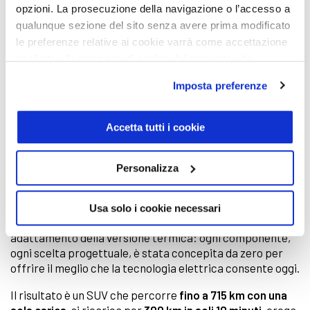
opzioni. La prosecuzione della navigazione o l’accesso a
qualunque sezione del sito senza avere prima modificato
le preferenze relative ai cookie varrà come accettazione
implicita alla ricezione di cookie dal presente sito.
Imposta preferenze
Nuova Mercedes GLC 2026
rappresenta una svolta
Accetta tutti i cookie
epocale nella storia del SUV più venduto di Mercedes-
Benz. Presentato in anteprima mondiale al Salone IAA di
Monaco di Baviera il 7 settembre 2025 e ordinabile in
Personalizza
Italia da ottobre 2025,
Nuova GLC 100% elettrica
nasce
su una piattaforma dedicata, la
MB.EA (Mercedes-Benz
Electric Architecture)
, pensata esclusivamente per la
Usa solo i cookie necessari
propulsione elettrica a 800 volt. Non si tratta di un
adattamento della versione termica: ogni componente,
ogni scelta progettuale, è stata concepita da zero per
offrire il meglio che la tecnologia elettrica consente oggi.
Il risultato è un SUV che percorre
fino a 715 km con una
sola carica
, si ricarica per
300 km in soli 10 minuti
, eroga