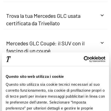
Trova la tua Mercedes GLC usata
certificata da Trivellato
Mercedes GLC Coupé: il SUV con il
fascino di un coupé
Mercedes Benz classe GLC: i modelli più
Questo sito web utilizza i cookie
richiesti
Questo sito utilizza sia cookie tecnici necessari al suo
corretto funzionamento, sia cookie di profilazione propri o
Nuova Mercedes GLC 2026: il SUV elettrico di
di terze parti per inviare messaggi pubblicitari in linea con
nuova generazione
le preferenze dell'utente. Selezionare “Imposta
preferenze” per ulteriori dettagli e gestire le proprie