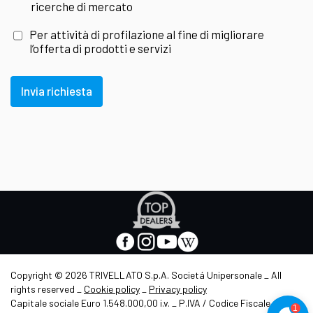
ricerche di mercato
Per attività di profilazione al fine di migliorare
l’offerta di prodotti e servizi
Invia richiesta
Apre
in
nuova
facebook
instagram
youtube
wikipedia
scheda
-
-
-
-
Apre
Apre
Apre
Apre
Copyright © 2026 TRIVELLATO S.p.A. Societá Unipersonale _ All
in
in
in
in
rights reserved _
Cookie policy
_
Privacy policy
nuova
nuova
nuova
nuova
Capitale sociale Euro 1.548.000,00 i.v. _ P.IVA / Codice Fiscale /
scheda
scheda
scheda
scheda
1