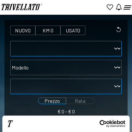
NUOVO
KM 0
USATO
Marca
Modello
Alimentazione
Prezzo
Rata
€
0
- €
0
Seleziona
Seleziona
prezzo
rata