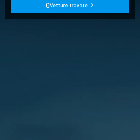
0
Vetture trovate