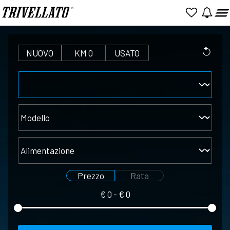
NUOVO
KM 0
USATO
Marca
Modello
Alimentazione
Prezzo
Rata
€
0
- €
0
Seleziona
Seleziona
prezzo
rata