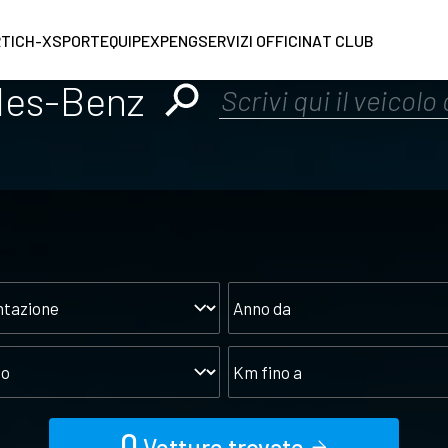
RT
ICH-X
SPORTEQUIPE
XPENG
SERVIZI OFFICINA
T CLUB
des-Benz
tazione
Anno
da
o
Km
fino
a
0
Vetture trovate