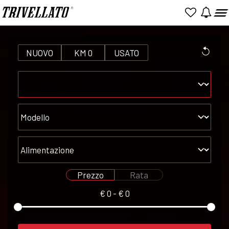
NUOVO
KM 0
USATO
Marca
Modello
Alimentazione
Prezzo
Rata
€
0
- €
0
Seleziona
Seleziona
prezzo
rata