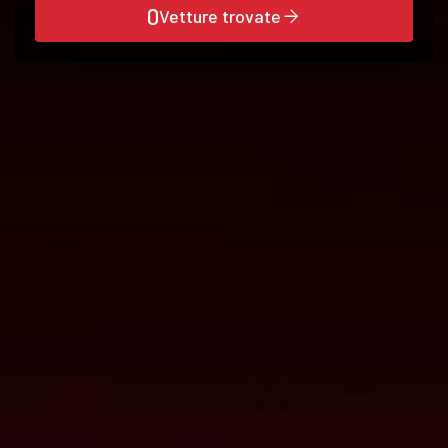
0
Vetture trovate