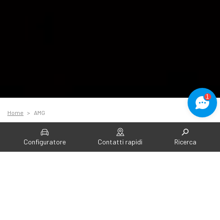
1
Home
AMG
Mercedes AMG nuove: modelli, versioni, prezzi
Configuratore
Contatti rapidi
Ricerca
TUTTI I MODELLI