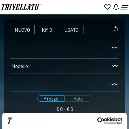
NUOVO
KM 0
USATO
Marca
Modello
Alimentazione
Prezzo
Rata
€
0
- €
0
Seleziona
Seleziona
prezzo
rata