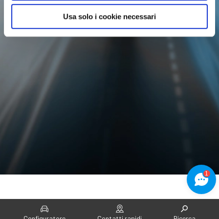
Usa solo i cookie necessari
1
Home
EQ
Configuratore
Contatti rapidi
Ricerca