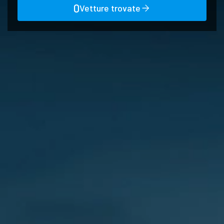
0
Vetture trovate