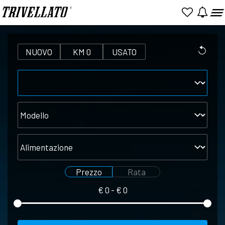
NUOVO
KM 0
USATO
Marca
Modello
Alimentazione
Prezzo
Rata
€
0
- €
0
Seleziona
Seleziona
prezzo
rata