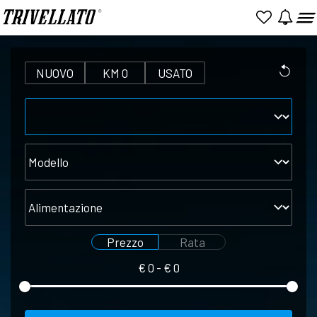
NUOVO
KM 0
USATO
Marca
Modello
Alimentazione
Prezzo
Rata
€
0
- €
0
Seleziona
Seleziona
prezzo
rata