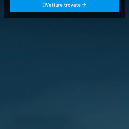
0
Vetture trovate