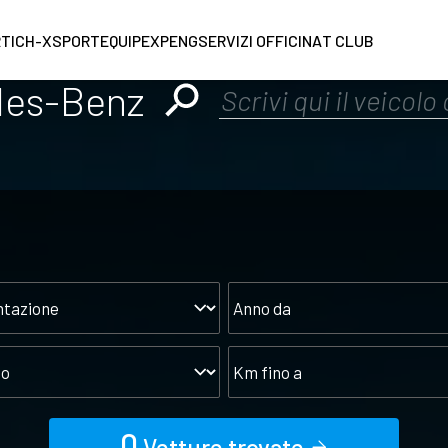
RT
ICH-X
SPORTEQUIPE
XPENG
SERVIZI OFFICINA
T CLUB
des-Benz
tazione
Anno
da
o
Km
fino
a
0
Vetture trovate