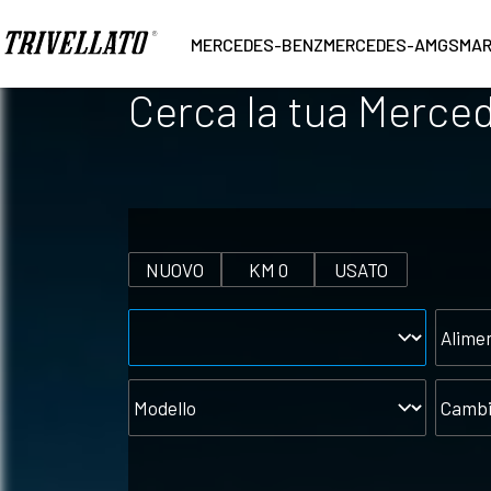
MERCEDES-BENZ
MERCEDES-AMG
SMA
Cerca la tua Merce
NUOVO
KM 0
USATO
Marca
Alimen
Modello
Cambi