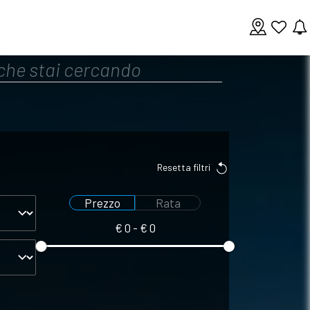
Resetta filtri
Prezzo
Rata
€
0
- €
0
Seleziona
Seleziona
prezzo
rata