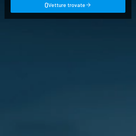
0
Vetture trovate