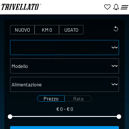
NUOVO
KM 0
USATO
Marca
Modello
Alimentazione
Prezzo
Rata
€
0
- €
0
Seleziona
Seleziona
prezzo
rata