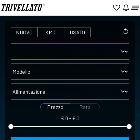
NUOVO
KM 0
USATO
Marca
Modello
Alimentazione
Prezzo
Rata
€
0
- €
0
Seleziona
Seleziona
prezzo
rata