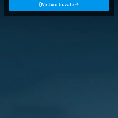
0
Vetture trovate