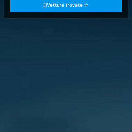
0
Vetture trovate