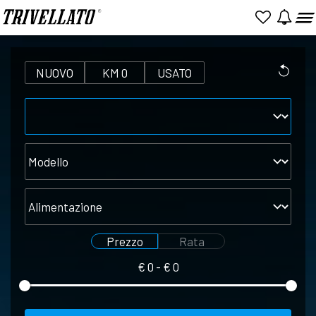
NUOVO
KM 0
USATO
Marca
Modello
Alimentazione
Prezzo
Rata
€
0
- €
0
Seleziona
Seleziona
prezzo
rata