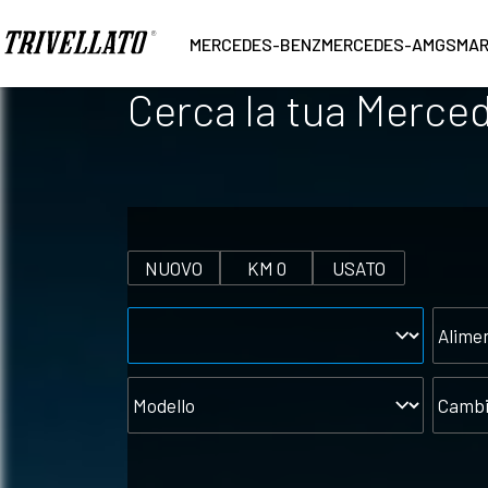
MERCEDES-BENZ
MERCEDES-AMG
SMA
Cerca la tua Merce
NUOVO
KM 0
USATO
Marca
Alimen
Modello
Cambi