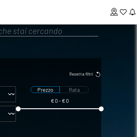
Resetta filtri
Prezzo
Rata
€
0
- €
0
Seleziona
Seleziona
prezzo
rata