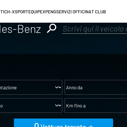
RT
ICH-X
SPORTEQUIPE
XPENG
SERVIZI OFFICINA
T CLUB
des-Benz
tazione
Anno
da
o
Km
fino
a
0
Vetture trovate