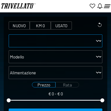
NUOVO
KM 0
USATO
Marca
Modello
Alimentazione
Prezzo
Rata
€
0
- €
0
Seleziona
Seleziona
prezzo
rata