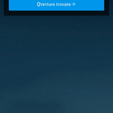
0
Vetture trovate