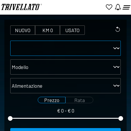
NUOVO
KM 0
USATO
Marca
Modello
Alimentazione
Prezzo
Rata
€
0
- €
0
Seleziona
Seleziona
prezzo
rata