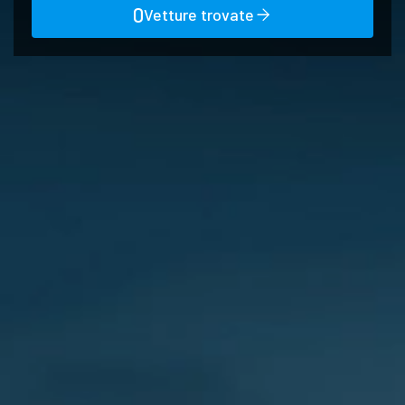
0
Vetture trovate