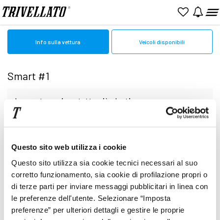
Home
Smart
#1
Info sulla vettura
Veicoli disponibili
Smart #1
In questa sezione tutto ciò che ti serve sapere
per comprare un nuovo modello di Smart #1
Nessun veicolo al momento disponibile
Questo sito web utilizza i cookie
Leggi le schede per conoscere nel dettaglio l’auto
Questo sito utilizza sia cookie tecnici necessari al suo
nuova perfetta per le tue necessità.
corretto funzionamento, sia cookie di profilazione propri o
di terze parti per inviare messaggi pubblicitari in linea con
le preferenze dell'utente. Selezionare “Imposta
A rendere completa la presentazione, una gallery
preferenze” per ulteriori dettagli e gestire le proprie