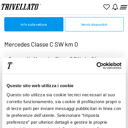
Home
Mercedes
Km0
Classe C SW
Info sulla vettura
Veicoli disponibili
Mercedes Classe C SW km 0
Cerca qui le Mercedes Classe C SW a km0 in
vendita online. Sfoglia le pagine per valutare
Nessun veicolo al momento disponibile
Questo sito web utilizza i cookie
l'auto perfetta tra quelle presenti Presso le
Questo sito utilizza sia cookie tecnici necessari al suo
nostre Concessionarie potrai finalizzare la scelta
corretto funzionamento, sia cookie di profilazione propri o
di terze parti per inviare messaggi pubblicitari in linea con
le preferenze dell'utente. Selezionare “Imposta
finale. I veicoli vengono descritti con minuziosa
preferenze” per ulteriori dettagli e gestire le proprie