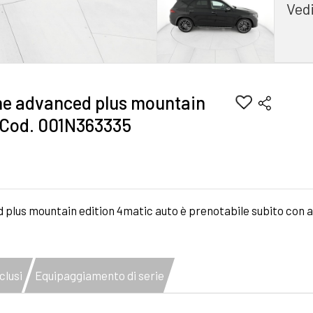
Vedi
ne advanced plus mountain
- Cod. 001N363335
 plus mountain edition 4matic auto è prenotabile subito con 
clusi
Equipaggiamento di serie