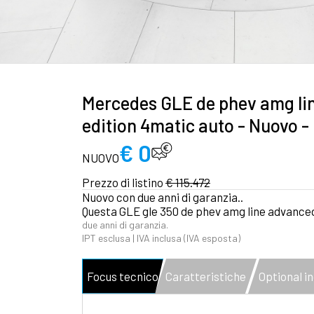
Mercedes GLE de phev amg li
edition 4matic auto - Nuovo 
€ 0
NUOVO
Prezzo di listino
€ 115.472
Nuovo con due anni di garanzia..
Questa GLE gle 350 de phev amg line advanced
due anni di garanzia.
IPT esclusa | IVA inclusa (IVA esposta)
Focus tecnico
Caratteristiche
Optional in