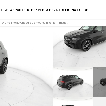
RT
ICH-X
SPORTEQUIPE
XPENG
SERVIZI OFFICINA
T CLUB
Mercedes GLE de phev amg line advanced plus mountain edition 4matic auto - Nuovo - Cod. 001N363335