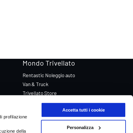
Mondo Trivellato
Rentastic Noleggio auto
Van & Truck
Trivellato Store
Trivellato Racing
Accetta tutti i cookie
Aste automobili Online
i profilazione
Personalizza
cuzione della