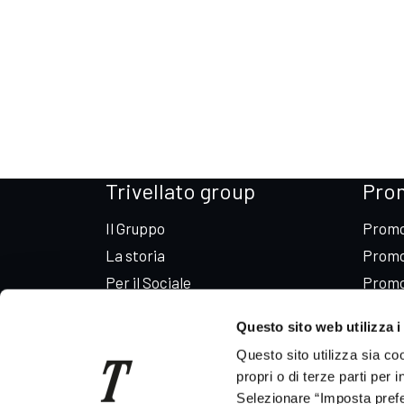
Trivellato group
Pro
Il Gruppo
Promo
La storia
Promo
Per il Sociale
Promo
Codice etico
Promo
Questo sito web utilizza i
News
Promo
Questo sito utilizza sia co
Consegna auto in tutta Italia
Promo
propri o di terze parti per 
Leasing e Finanziamenti
Selezionare “Imposta prefer