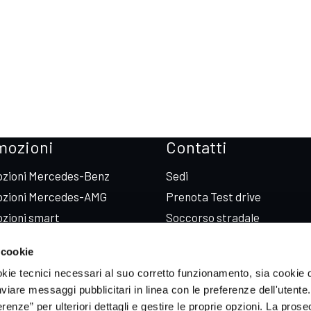
mozioni
Contatti
zioni Mercedes-Benz
Sedi
zioni Mercedes-AMG
Prenota Test drive
zioni smart
Soccorso stradale
zioni ICH-X
 cookie
zioni Sportequipe
okie tecnici necessari al suo corretto funzionamento, sia cookie d
zioni Xpeng
inviare messaggi pubblicitari in linea con le preferenze dell'utente.
enze” per ulteriori dettagli e gestire le proprie opzioni. La prose